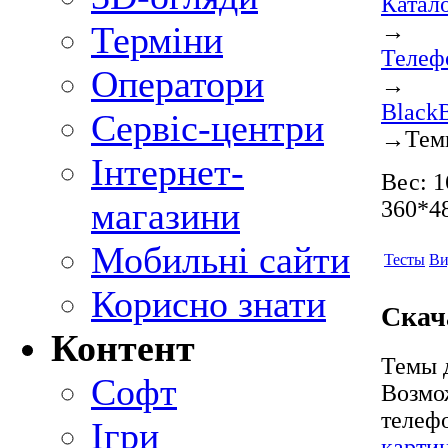
Катал
→
Терміни
Телеф
Оператори
→
BlackB
Сервіс-центри
→
Тем
Інтернет-
Вес: 1
магазини
360*48
Мобильні сайти
Тесты
Ви
Корисно знати
Скач
Контент
Темы д
Софт
Возмо
телеф
Ігри
карти