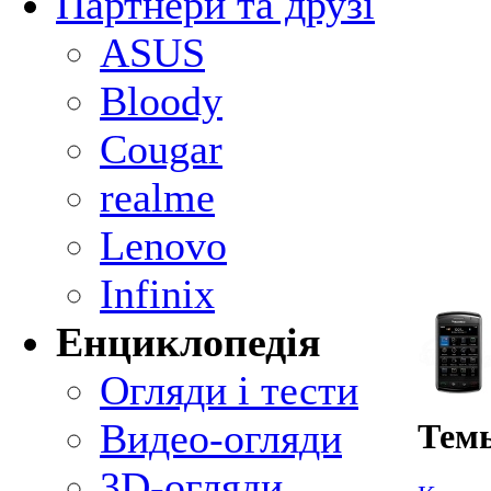
Партнери та друзі
ASUS
Bloody
Cougar
realme
Lenovo
Infinix
Енциклопедія
Огляди і тести
Видео-огляди
Темы
3D-огляди