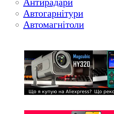
Антирадари
Автогарнітури
Автомагнітоли